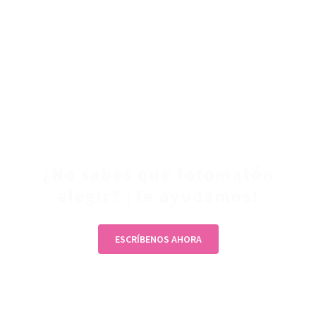
¿No sabes qué fotomatón
elegir? ¡Te ayudamos!
ESCRÍBENOS AHORA