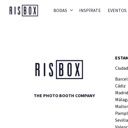
BODAS
INSPÍRATE
EVENTOS
Risbox
ESTAM
Ciudad
Barce
Cádiz
Madri
THE PHOTO BOOTH COMPANY
Málag
Mallor
Pampl
Sevilla
Valenc