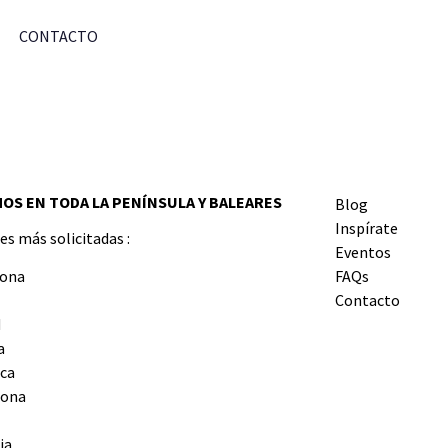
CONTACTO
OS EN TODA LA PENÍNSULA Y BALEARES
Blog
Inspírate
es más solicitadas :
Eventos
lona
FAQs
Contacto
d
a
ca
ona
ia