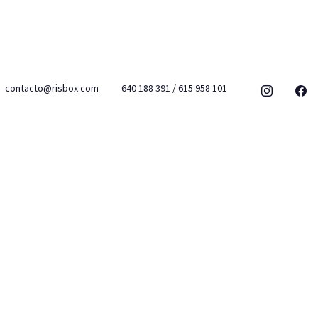
contacto@risbox.com
640 188 391 / 615 958 101